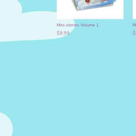
Mini-stories Volume 1
M
$9.99
$